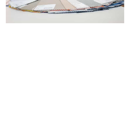
Plan een adviesgesp
Waarom kiezen voor
Reflek?
Dertig jaar ervaring in onze sector: wij weten als geen
ander hoe we jouw project met de hoogste zorg en beste
service moeten voorbereiden én afleveren.
Snelle opvolging: bij Reflek kan je rekenen op open en
transparante communicatie doorheen het volledige
traject. Van offerteopmaak tot na-service, wij staan