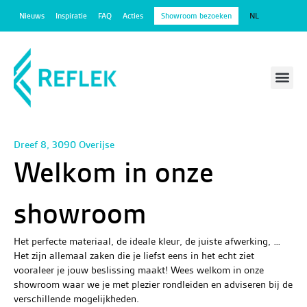
Nieuws
Inspiratie
FAQ
Acties
Showroom bezoeken
NL
Outdoor wande
Gratis offerte aa
‎Dreef 8, 3090 Overijse
Welkom in onze
showroom
Het perfecte materiaal, de ideale kleur, de juiste afwerking, …
Het zijn allemaal zaken die je liefst eens in het echt ziet
vooraleer je jouw beslissing maakt! Wees welkom in onze
showroom waar we je met plezier rondleiden en adviseren bij de
verschillende mogelijkheden.