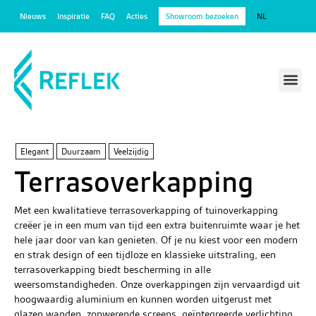
Nieuws
Inspiratie
FAQ
Acties
Showroom bezoeken
NL
Outdoor wande
Gratis offerte aa
Elegant
Duurzaam
Veelzijdig
Terrasoverkapping
Met een kwalitatieve terrasoverkapping of tuinoverkapping
creëer je in een mum van tijd een extra buitenruimte waar je het
hele jaar door van kan genieten. Of je nu kiest voor een modern
en strak design of een tijdloze en klassieke uitstraling, een
terrasoverkapping biedt bescherming in alle
weersomstandigheden. Onze overkappingen zijn vervaardigd uit
hoogwaardig aluminium en kunnen worden uitgerust met
glazen wanden, zonwerende screens, geïntegreerde verlichting