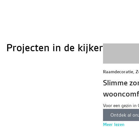
Projecten in de kijker
Raamdecoratie
,
Z
Slimme zo
wooncomfo
Voor een gezin in
van zonnescherme
Ontdek al on
als buiten een op
Meer lezen
wilden de kinderk
temperen en extra 