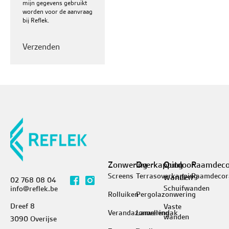
mijn gegevens gebruikt
worden voor de aanvraag
bij Reflek.
Zonwering
Overkapping
Outdoor
Raamdeco
Screens
Terrasoverkapping
Raamdecor
wanden
02 768 08 04
Schuifwanden
info@reflek.be
Rolluiken
Pergolazonwering
Dreef 8
Vaste
Verandazonwering
Lamellendak
wanden
3090 Overijse