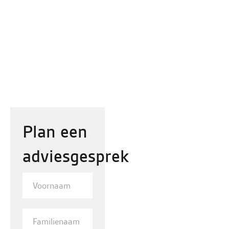
op stijl.
Plan een
adviesgesprek
Voornaam
Familienaam