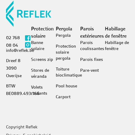
Protection
Pergola
Parois
Habillage
Pergola
solaire
extérieures
de fenêtre
02 768
Banne
Parois
Habillage de
08 04
Protection
solaire
coulissantes
fenêtre
info@reflek.be
solaire
pergola
Screens zip
Parois fixes
Dreef 8
3090
Toiture
Stores de
Pare-vent
bioclimatique
Overijse
véranda
BTW
Pool house
Volets
roulants
BE0889.493.166
Carport
Copyright Reflek