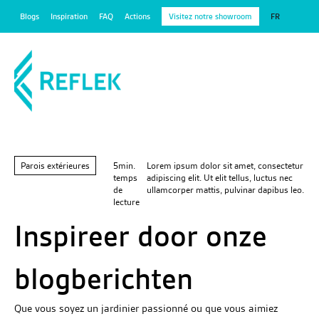
Blogs
Inspiration
FAQ
Actions
Visitez notre showroom
FR
Parois extérieures
5min.
Lorem ipsum dolor sit amet, consectetur
temps
adipiscing elit. Ut elit tellus, luctus nec
de
ullamcorper mattis, pulvinar dapibus leo.
lecture
Inspireer door onze
blogberichten
Que vous soyez un jardinier passionné ou que vous aimiez